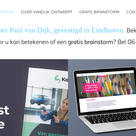
TFOLIO
OVER VANDIJK ONTWERPT
GRATIS BRAINSTORM
CON
rper
Paul van Dijk
, gevestigd in Eindhoven.
Bek
oor u kan betekenen of een
gratis brainstorm
? Bel 0