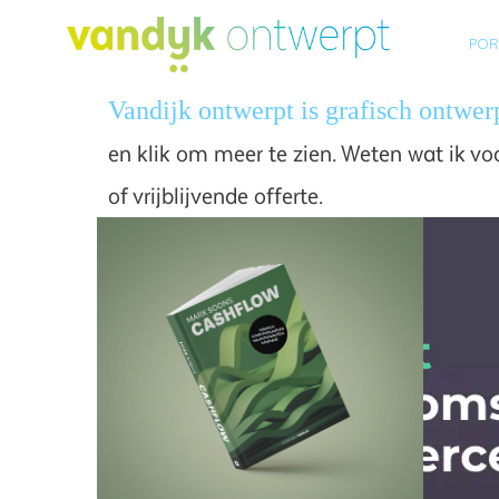
POR
Vandijk ontwerpt is grafisch ontwe
en klik om meer te zien. W
eten wat ik v
of vrijblijvende offerte.