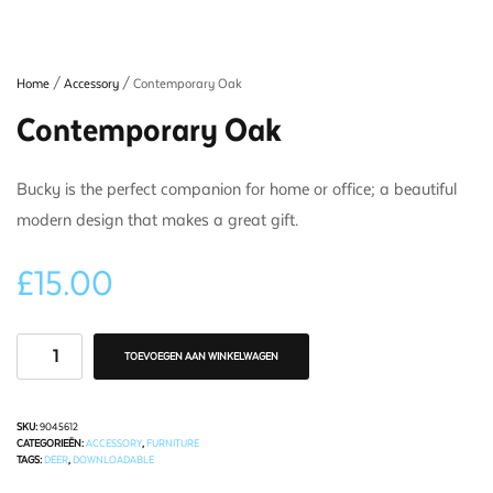
Home
/
Accessory
/ Contemporary Oak
Contemporary Oak
Bucky is the perfect companion for home or office; a beautiful
modern design that makes a great gift.
£
15.00
TOEVOEGEN AAN WINKELWAGEN
SKU:
9045612
CATEGORIEËN:
ACCESSORY
,
FURNITURE
TAGS:
DEER
,
DOWNLOADABLE