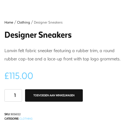
Home
/
Clothing
/ Designer Sneakers
Designer Sneakers
Lanvin felt fabric sneaker featuring a rubber trim, a round
rubber cap-toe and a lace-up front with top logo grommets.
£
115.00
TOEVOEGEN AAN WINKELWAGEN
SKU:
9056122
CATEGORIE:
CLOTHING