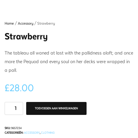
Home
/
Accessory
/ Strawberry
Strawberry
The tableau all waned at last with the pallidness aloft; and once
more the Pequod and every soul on her decks were wrapped in
a pall.
£
28.00
TOEVOEGEN AAN WINKELWAGEN
SKU:
9657234
CATEGORIEËN:
ACCESSORY
,
CLOTHING